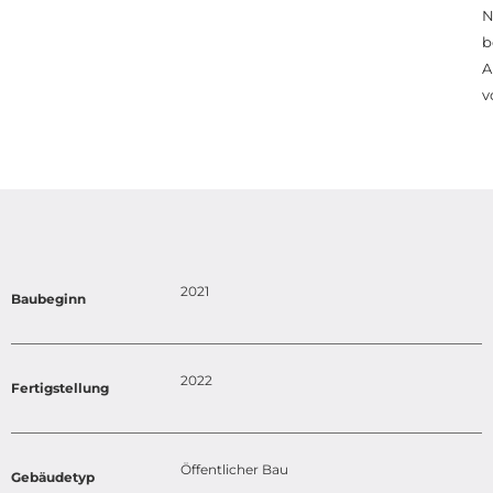
N
b
A
v
2021
Baubeginn
2022
Fertigstellung
Öffentlicher Bau
Gebäudetyp