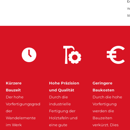
b
w
s
Kürzere
Hohe Präzision
Geringere
Bauzeit
und Qualität
Baukosten
Der hohe
Durch die
Durch die hohe
Vorfertigungsgrad
industrielle
Vorfertigung
der
Fertigung der
werden die
Wandelemente
Holztafeln und
Bauzeiten
im Werk
eine gute
verkürzt. Dies