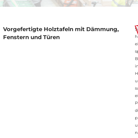
Vorgefertigte Holztafeln mit Dämmung,
S
Fenstern und Türen
h
e
s
B
i
H
u
s
e
P
d
p
u
n