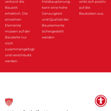
verkürzt die
Holzbauplanung
wirkt sich positiv
Bauzeit
kann eine hohe
auf die
erheblich. Die
Genauigkeit
Baukosten aus.
einzelnen
und Qualität der
Elemente
Bauelemente
müssen auf der
sichergestellt
Baustelle nur
werden.
noch
zusammengefügt
und verschraubt
werden.