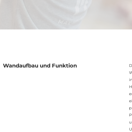
Wandaufbau und Funktion
D
W
i
H
e
e
p
P
u
U