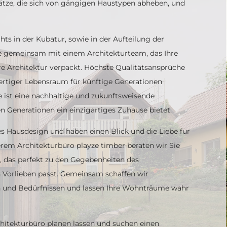
tze, die sich von gängigen Haustypen abheben, und
hts in der Kubatur, sowie in der Aufteilung der
ie gemeinsam mit einem Architekturteam, das Ihre
re Architektur verpackt. Höchste Qualitätsansprüche
ertiger Lebensraum für künftige Generationen
e ist eine nachhaltige und zukunftsweisende
en Generationen ein einzigartiges Zuhause bietet.
s Hausdesign und haben einen Blick und die Liebe für
em Architekturbüro playze timber beraten wir Sie
 das perfekt zu den Gegebenheiten des
 Vorlieben passt. Gemeinsam schaffen wir
n und Bedürfnissen und lassen Ihre Wohnträume wahr
chitekturbüro planen lassen und suchen einen