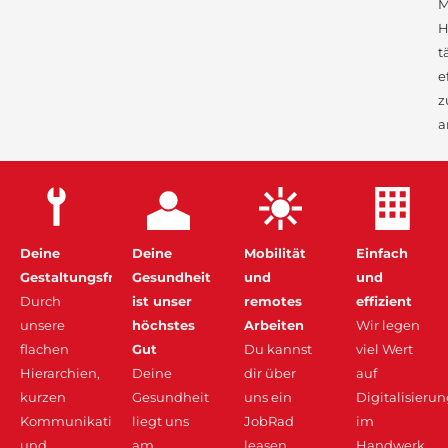
M
H
t
e
z
a
Deine
Deine
Mobilität
Einfach
Gestaltungsfreiheiten
Gesundheit
und
und
Durch
ist unser
remotes
effizient
unsere
höchstes
Arbeiten
Wir legen
flachen
Gut
Du kannst
viel Wert
Hierarchien,
Deine
dir über
auf
kurzen
Gesundheit
uns ein
Digitalisieru
Kommunikationswege
liegt uns
JobRad
im
und
am
leasen
Handwerk,