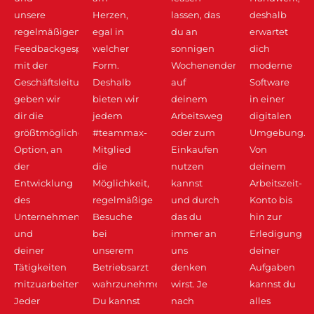
unsere
Herzen,
lassen, das
deshalb
regelmäßigen
egal in
du an
erwartet
Feedbackgespräche
welcher
sonnigen
dich
mit der
Form.
Wochenenden,
moderne
Geschäftsleitung
Deshalb
auf
Software
geben wir
bieten wir
deinem
in einer
dir die
jedem
Arbeitsweg
digitalen
größtmögliche
#teammax-
oder zum
Umgebung.
Option, an
Mitglied
Einkaufen
Von
der
die
nutzen
deinem
Entwicklung
Möglichkeit,
kannst
Arbeitszeit-
des
regelmäßige
und durch
Konto bis
Unternehmens
Besuche
das du
hin zur
und
bei
immer an
Erledigung
deiner
unserem
uns
deiner
Tätigkeiten
Betriebsarzt
denken
Aufgaben
mitzuarbeiten.
wahrzunehmen.
wirst. Je
kannst du
Jeder
Du kannst
nach
alles