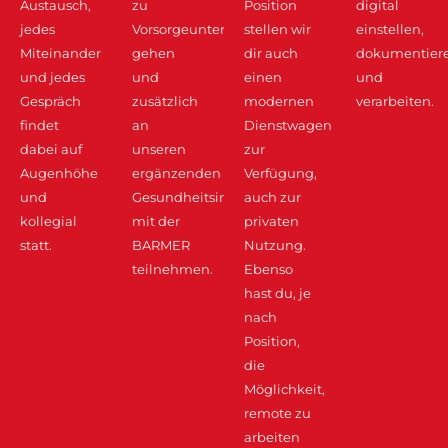
Austausch,
zu
Position
digital
jedes
Vorsorgeuntersuchungen
stellen wir
einstellen,
Miteinander
gehen
dir auch
dokumentier
und jedes
und
einen
und
Gespräch
zusätzlich
modernen
verarbeiten.
findet
an
Dienstwagen
dabei auf
unseren
zur
Augenhöhe
ergänzenden
Verfügung,
und
Gesundheitsimpulsen
auch zur
kollegial
mit der
privaten
statt.
BARMER
Nutzung.
teilnehmen.
Ebenso
hast du, je
nach
Position,
die
Möglichkeit,
remote zu
arbeiten