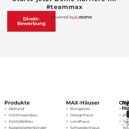
#teammax
powered by
Direkt-
Bewerbung
Produkte
MAX-Häuser
Obj
M
Ho
Abbund
Bungalow
Au
Ü
Holzmassivbau
Designhaus
Bü
u
Holztafelbau
Landhaus
Ge
©
W
Nagelplattenbinder
Schwedenhaus
Kit