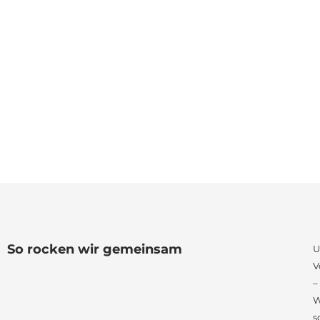
So rocken wir gemeinsam
U
V
–
W
s