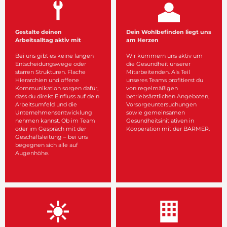
Gestalte deinen
Dein Wohlbefinden liegt uns
Arbeitsalltag aktiv mit
am Herzen
Bei uns gibt es keine langen
Wir kümmern uns aktiv um
Entscheidungswege oder
die Gesundheit unserer
starren Strukturen. Flache
Mitarbeitenden. Als Teil
Hierarchien und offene
unseres Teams profitierst du
Kommunikation sorgen dafür,
von regelmäßigen
dass du direkt Einfluss auf dein
betriebsärztlichen Angeboten,
Arbeitsumfeld und die
Vorsorgeuntersuchungen
Unternehmensentwicklung
sowie gemeinsamen
nehmen kannst. Ob im Team
Gesundheitsinitiativen in
oder im Gespräch mit der
Kooperation mit der BARMER.
Geschäftsleitung – bei uns
begegnen sich alle auf
Augenhöhe.