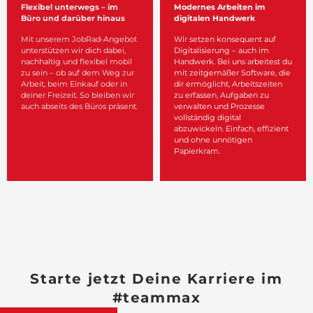
Flexibel unterwegs – im
Modernes Arbeiten im
Büro und darüber hinaus
digitalen Handwerk
Mit unserem JobRad-Angebot
Wir setzen konsequent auf
unterstützen wir dich dabei,
Digitalisierung – auch im
nachhaltig und flexibel mobil
Handwerk. Bei uns arbeitest du
zu sein – ob auf dem Weg zur
mit zeitgemäßer Software, die
Arbeit, beim Einkauf oder in
dir ermöglicht, Arbeitszeiten
deiner Freizeit. So bleiben wir
zu erfassen, Aufgaben zu
auch abseits des Büros präsent.
verwalten und Prozesse
vollständig digital
abzuwickeln. Einfach, effizient
und ohne unnötigen
Papierkram.
Starte jetzt Deine Karriere im
#teammax