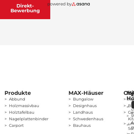
powered by
Direkt-
Bewerbung
Produkte
MAX-Häuser
Obj
M
Ho
Abbund
Bungalow
Au
Ü
Holzmassivbau
Designhaus
Bü
u
Holztafelbau
Landhaus
Ge
©
W
Nagelplattenbinder
Schwedenhaus
Kit
A
un
Carport
Bauhaus
m
Sc
S