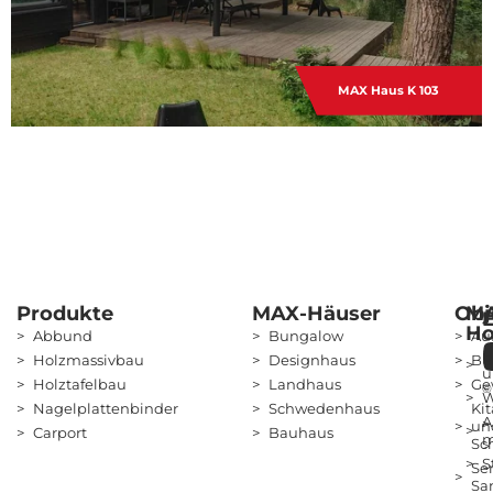
MAX Haus K 103
Produkte
MAX-Häuser
Obj
M
Ho
Abbund
Bungalow
Au
Ü
Holzmassivbau
Designhaus
Bü
u
Holztafelbau
Landhaus
Ge
©
W
Nagelplattenbinder
Schwedenhaus
Kit
A
un
Carport
Bauhaus
m
Sc
S
Ser
Sa