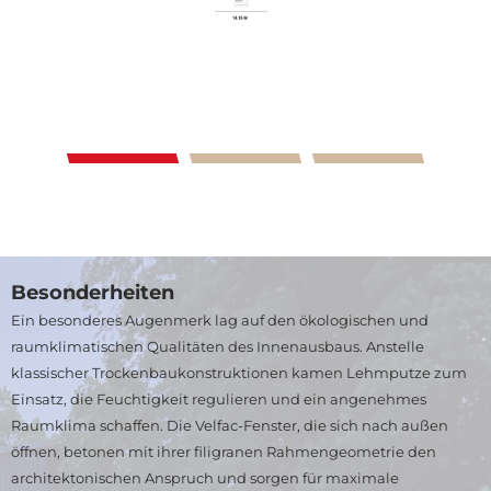
Besonderheiten
Ein besonderes Augenmerk lag auf den ökologischen und
raumklimatischen Qualitäten des Innenausbaus. Anstelle
klassischer Trockenbaukonstruktionen kamen Lehmputze zum
Einsatz, die Feuchtigkeit regulieren und ein angenehmes
Raumklima schaffen. Die Velfac-Fenster, die sich nach außen
öffnen, betonen mit ihrer filigranen Rahmengeometrie den
architektonischen Anspruch und sorgen für maximale