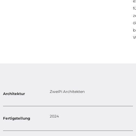
e
f
z
ö
b
W
ZweiPi Architekten
Architektur
2024
Fertigstellung