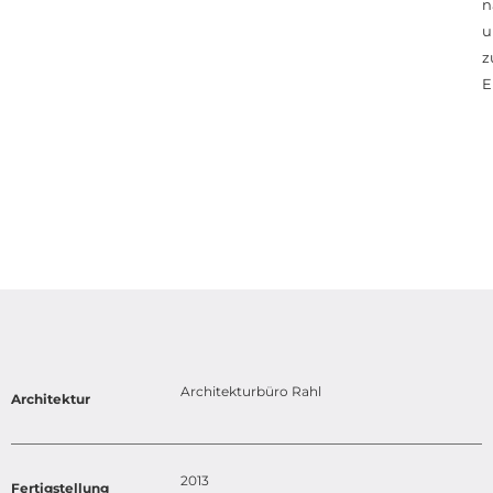
n
u
z
E
Architekturbüro Rahl
Architektur
2013
Fertigstellung