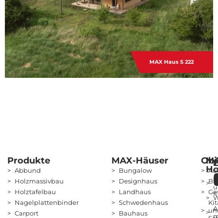
MAX Haus S 222
Produkte
MAX-Häuser
Obj
M
Ho
Abbund
Bungalow
Au
Ü
Holzmassivbau
Designhaus
Bü
u
Holztafelbau
Landhaus
Ge
©
W
Nagelplattenbinder
Schwedenhaus
Kit
A
un
Carport
Bauhaus
m